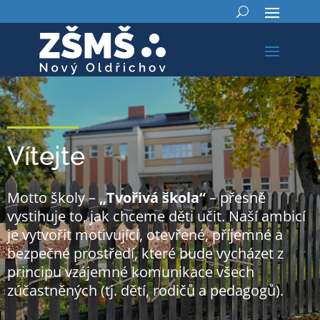
Vítejte
Motto školy –
„Tvořivá škola“
– přesně
vystihuje to, jak chceme děti učit. Naší ambicí
je vytvořit motivující, otevřené, příjemné a
bezpečné prostředí, které bude vycházet z
principu vzájemné komunikace všech
zúčastněných (tj. dětí, rodičů a pedagogů).