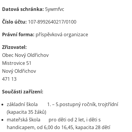
Datová schránka:
5ywmfvc
Číslo účtu:
107-8992640217/0100
Právní forma:
příspěvková organizace
Zřizovatel:
Obec Nový Oldřichov
Mistrovice 51
Nový Oldřichov
471 13
Součásti zařízení:
základní škola 1. – 5.postupný ročník, trojtřídní
(kapacita 35 žáků)
mateřská škola pro děti od 2 let, i děti s
handicapem, od 6,00 do 16,45, kapacita 28 dětí