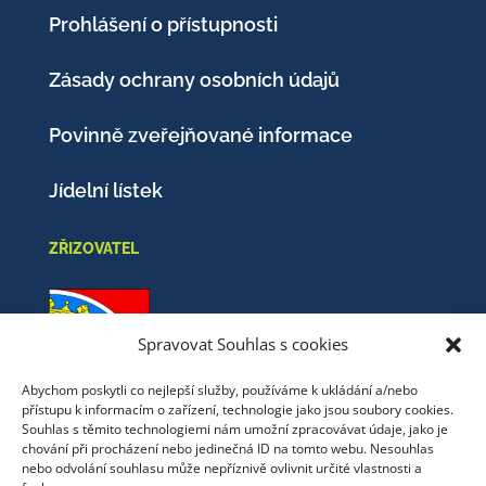
Prohlášení o přístupnosti
Zásady ochrany osobních údajů
Povinně zveřejňované informace
Jídelní lístek
ZŘIZOVATEL
Spravovat Souhlas s cookies
Abychom poskytli co nejlepší služby, používáme k ukládání a/nebo
přístupu k informacím o zařízení, technologie jako jsou soubory cookies.
Obec Nový Oldřichov
Souhlas s těmito technologiemi nám umožní zpracovávat údaje, jako je
chování při procházení nebo jedinečná ID na tomto webu. Nesouhlas
Mistrovice 51
nebo odvolání souhlasu může nepříznivě ovlivnit určité vlastnosti a