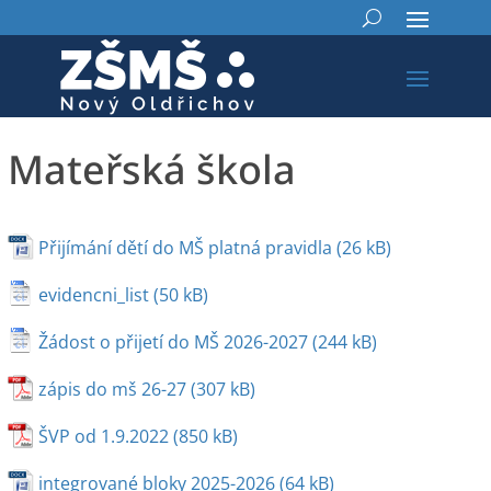
Mateřská škola
Přijímání dětí do MŠ platná pravidla
evidencni_list
Žádost o přijetí do MŠ 2026-2027
zápis do mš 26-27
ŠVP od 1.9.2022
integrované bloky 2025-2026