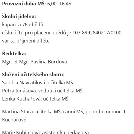
Provozní doba MŠ:
6,00- 16,45
Školní jídelna:
kapacita 76 obědů
číslo účtu pro placení obědů je 107-8992640217/0100,
var.s.: příjmení dítěte
Ředitelka:
Mgr. et Mgr. Pavlína Burdová
Složení učitelského sboru:
Sandra Navrátilová: učitelka MŠ
Petra Jonášová: vedoucí učitelka MŠ
Lenka Kuchařová: učitelka MŠ
Martina Stará: učitelka MŠ, ranní MŠ, po dobu nemoci L.
Kuchařové
Marie Kubincová: asistentka pedagoga