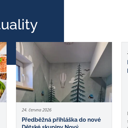
uality
24. června 2026
Předběžná přihláška do nové
Dětské skupiny Nový