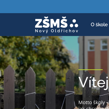
O škole
Víte
Motto školy 
jak chceme dět