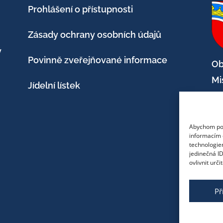
Prohlášení o přístupnosti
Zásady ochrany osobních údajů
ý
Povinně zveřejňované informace
Ob
Mi
Jídelní lístek
47
Te
Abychom posk
informacím o
E-
technologie
jedinečná I
po
ovlivnit urči
We
Př
ht