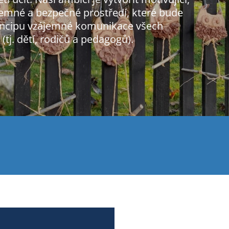
jemné a bezpečné prostředí, které bude
rincipu vzájemné komunikace všech
tj. dětí, rodičů a pedagogů).