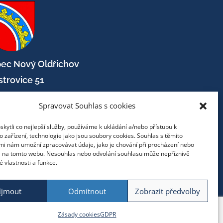
ec Nový Oldřichov
strovice 51
1 13
Spravovat Souhlas s cookies
lefon: +420 487 767 220
ytli co nejlepší služby, používáme k ukládání a/nebo přístupu k
 zařízení, technologie jako jsou soubory cookies. Souhlas s těmito
mail:
mi nám umožní zpracovávat údaje, jako je chování při procházení nebo
D na tomto webu. Nesouhlas nebo odvolání souhlasu může nepříznivě
datelna@obecnovyoldrichov.cz
té vlastnosti a funkce.
b:
íjmout
Odmítnout
Zobrazit předvolby
tps://www.obecnovyoldrichov.cz
Zásady cookies
GDPR