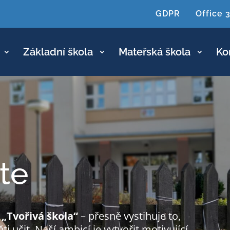
GDPR
Office 
Základní škola
Mateřská škola
Ko
jte
–
„Tvořivá škola“
– přesně vystihuje to,
i učit. Naší ambicí je vytvořit motivující,