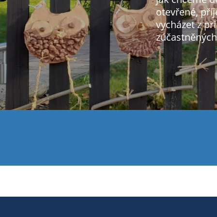
otevřené, pří
vycházet z p
zúčastněných (