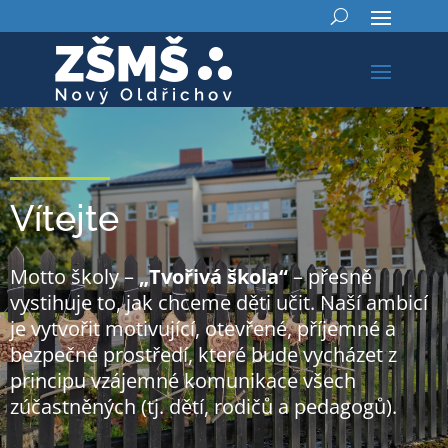
Vítejte
Motto školy –
„Tvořivá škola“
– přesně
vystihuje to, jak chceme děti učit. Naší ambicí
je vytvořit motivující, otevřené, příjemné a
bezpečné prostředí, které bude vycházet z
principu vzájemné komunikace všech
zúčastněných (tj. dětí, rodičů a pedagogů).