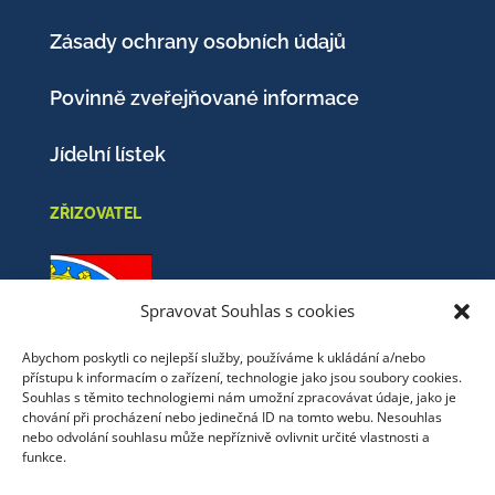
Zásady ochrany osobních údajů
Povinně zveřejňované informace
Jídelní lístek
ZŘIZOVATEL
Spravovat Souhlas s cookies
Abychom poskytli co nejlepší služby, používáme k ukládání a/nebo
přístupu k informacím o zařízení, technologie jako jsou soubory cookies.
Obec Nový Oldřichov
Souhlas s těmito technologiemi nám umožní zpracovávat údaje, jako je
chování při procházení nebo jedinečná ID na tomto webu. Nesouhlas
Mistrovice 51
nebo odvolání souhlasu může nepříznivě ovlivnit určité vlastnosti a
funkce.
471 13