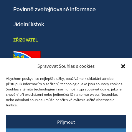
Povinně zveřejňované informace
Jídelní lístek
ZŘIZOVATEL
Spravovat Souhlas s cookies
Abychom poskytli co nejlepší služby, používáme k ukládání a/nebo
přístupu k informacím o zařízení, technologie jako jsou soubory cookies.
Obec Nový Oldřichov
Souhlas s těmito technologiemi nám umožní zpracovávat údaje, jako je
chování při procházení nebo jedinečná ID na tomto webu. Nesouhlas
Mistrovice 51
nebo odvolání souhlasu může nepříznivě ovlivnit určité vlastnosti a
funkce.
471 13
Telefon: +420 487 767 220
Příjmout