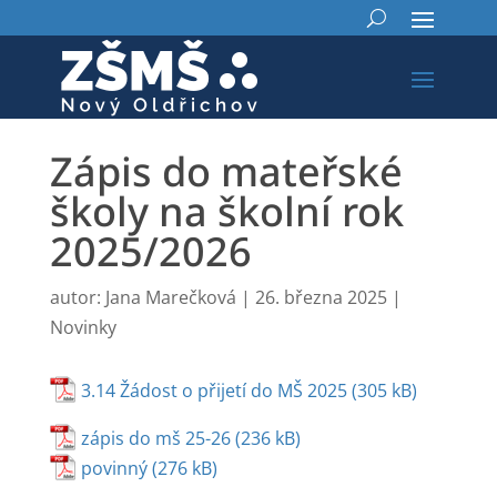
Zápis do mateřské
školy na školní rok
2025/2026
autor:
Jana Marečková
|
26. března 2025
|
Novinky
3.14 Žádost o přijetí do MŠ 2025
zápis do mš 25-26
povinný