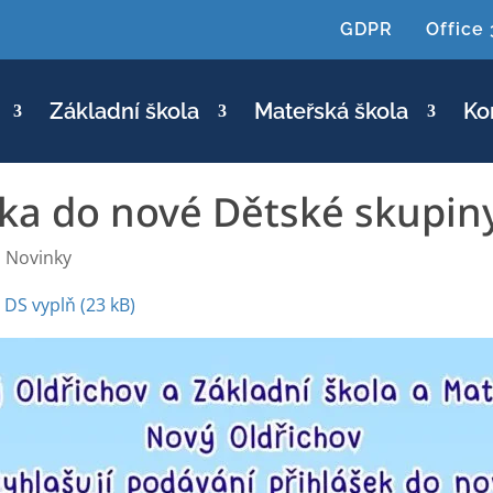
GDPR
Office
Základní škola
Mateřská škola
Ko
ka do nové Dětské skupin
|
Novinky
 DS vyplň