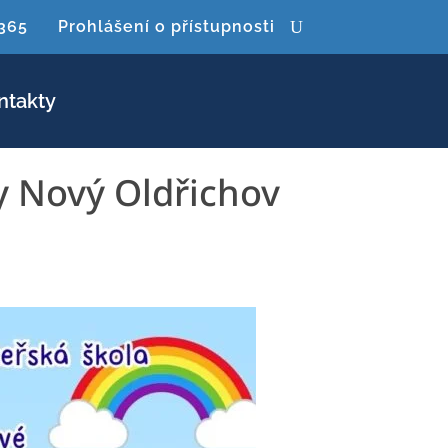
 365
Prohlášení o přístupnosti
ntakty
y Nový Oldřichov