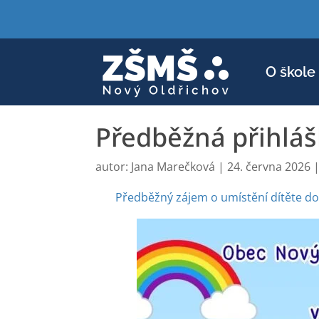
O škole
Předběžná přihláš
autor:
Jana Marečková
|
24. června 2026
Předběžný zájem o umístění dítěte do